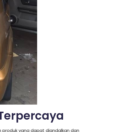
 Terpercaya
produk yang dapat diandalkan dan