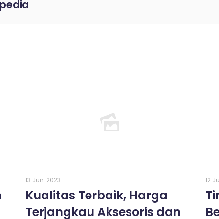
bpedia
13 Juni 2023
12 J
n
Kualitas Terbaik, Harga
T
Terjangkau Aksesoris dan
B