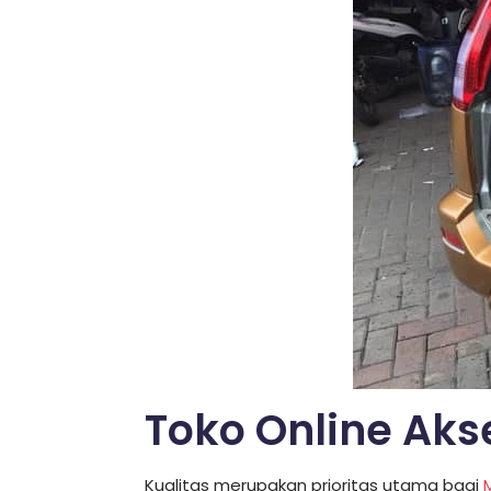
Toko Online Aks
Kualitas merupakan prioritas utama bagi