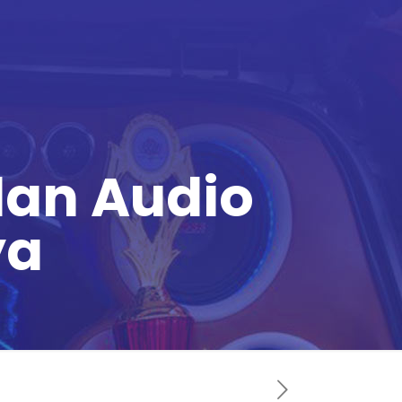
dan Audio
ya