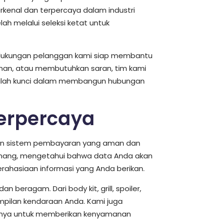
kenal dan terpercaya dalam industri
lah melalui seleksi ketat untuk
 dukungan pelanggan kami siap membantu
iman, atau membutuhkan saran, tim kami
alah kunci dalam membangun hubungan
erpercaya
kan sistem pembayaran yang aman dan
tenang, mengetahui bahwa data Anda akan
ahasiaan informasi yang Anda berikan.
eragam. Dari body kit, grill, spoiler,
ilan kendaraan Anda. Kami juga
lainnya untuk memberikan kenyamanan