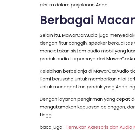
ekstra dalam perjalanan Anda.
Berbagai Macam
Selain itu, MawarCarAudio juga menyedia
dengan fitur canggih, speaker berkualita
menciptakan sistem audio mobil yang lua
produk audio terpercaya dari MawarCarAu
Kelebihan berbelanja di MawarCarAudio ti
Kami berusaha untuk memberikan nilai te
untuk mendapatkan produk yang Anda ing
Dengan layanan pengiriman yang cepat 
mengutamakan kepuasan pelanggan, dan s
tinggi.
baca juga :
Temukan Aksesoris dan Audio 