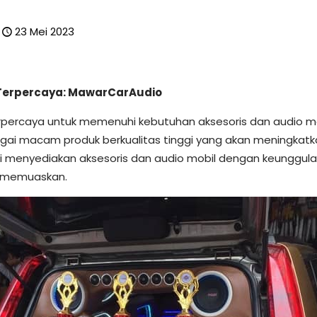
23 Mei 2023
l Terpercaya: MawarCarAudio
erpercaya untuk memenuhi kebutuhan aksesoris dan audio m
agai macam produk berkualitas tinggi yang akan meningka
i menyediakan aksesoris dan audio mobil dengan keunggula
g memuaskan.