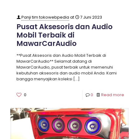
Panji tim tokowebpedia
at
7 Juni 2023
Pusat Aksesoris dan Audio
Mobil Terbaik di
MawarCarAudio
**Pusat Aksesoris dan Audio Mobil Terbaik di
MawarCarAudio** Selamat datang di
MawarCarAudio, pusat terbaik untuk memenuhi
kebutuhan aksesoris dan audio mobil Anda. Kami
bangga menyajikan koleksi
[…]
0
0
Read more