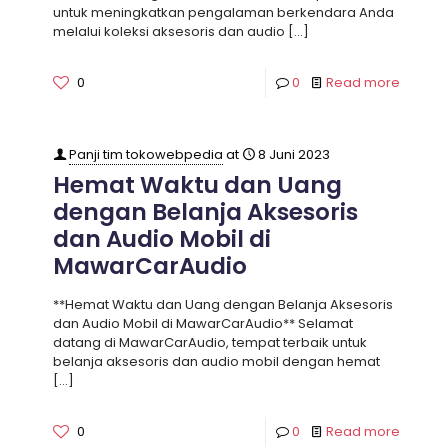
untuk meningkatkan pengalaman berkendara Anda
melalui koleksi aksesoris dan audio
[…]
0
0
Read more
Panji tim tokowebpedia
at
8 Juni 2023
Hemat Waktu dan Uang
dengan Belanja Aksesoris
dan Audio Mobil di
MawarCarAudio
**Hemat Waktu dan Uang dengan Belanja Aksesoris
dan Audio Mobil di MawarCarAudio** Selamat
datang di MawarCarAudio, tempat terbaik untuk
belanja aksesoris dan audio mobil dengan hemat
[…]
0
0
Read more