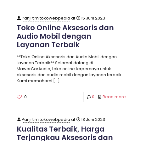
Panji tim tokowebpedia
at
15 Juni 2023
Toko Online Aksesoris dan
Audio Mobil dengan
Layanan Terbaik
**Toko Online Aksesoris dan Audio Mobil dengan
Layanan Terbaik** Selamat datang di
MawarCarAudio, toko online terpercaya untuk
aksesoris dan audio mobil dengan layanan terbaik.
Kami memahami
[…]
0
0
Read more
Panji tim tokowebpedia
at
13 Juni 2023
Kualitas Terbaik, Harga
Terjangkau Aksesoris dan