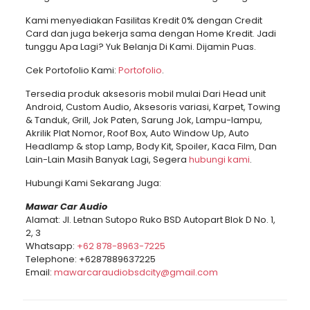
Kami menyediakan Fasilitas Kredit 0% dengan Credit
Card dan juga bekerja sama dengan Home Kredit. Jadi
tunggu Apa Lagi? Yuk Belanja Di Kami. Dijamin Puas.
Cek Portofolio Kami:
Portofolio
.
Tersedia produk aksesoris mobil mulai Dari Head unit
Android, Custom Audio, Aksesoris variasi, Karpet, Towing
& Tanduk, Grill, Jok Paten, Sarung Jok, Lampu-lampu,
Akrilik Plat Nomor, Roof Box, Auto Window Up, Auto
Headlamp & stop Lamp, Body Kit, Spoiler, Kaca Film, Dan
Lain-Lain Masih Banyak Lagi, Segera
hubungi kami
.
Hubungi Kami Sekarang Juga:
Mawar Car Audio
Alamat: Jl. Letnan Sutopo Ruko BSD Autopart Blok D No. 1,
2, 3
Whatsapp:
+62 878-8963-7225
Telephone:
+6287889637225
Email:
mawarcaraudiobsdcity@gmail.com