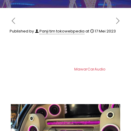
Published by
Panji tim tokowebpedia
at
17 Mei 2023
Jual Aksesoris dan Audio Mobil Berkualitas di
MawarCarAudio
Apakah Anda sedang mencari aksesoris dan audio
mobil berkualitas tinggi untuk meningkatkan
pengalaman berkendara Anda?
MawarCarAudio
adalah
tempat yang tepat untuk memenuhi kebutuhan Anda.
Kami menyediakan berbagai macam aksesoris dan
audio mobil terbaik untuk memastikan bahwa mobil
Anda memiliki tampilan yang menarik dan sistem audio
yang luar biasa.