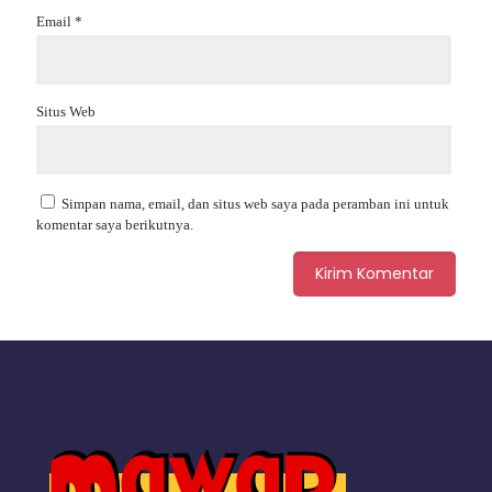
Email
*
Situs Web
Simpan nama, email, dan situs web saya pada peramban ini untuk
komentar saya berikutnya.