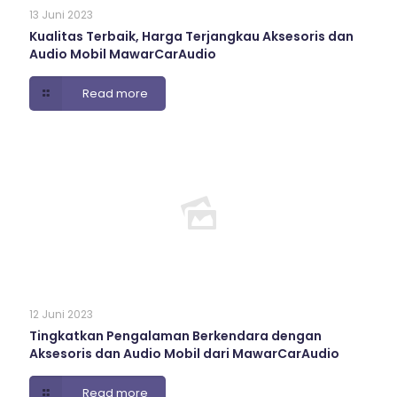
13 Juni 2023
Kualitas Terbaik, Harga Terjangkau Aksesoris dan
Audio Mobil MawarCarAudio
Read more
12 Juni 2023
Tingkatkan Pengalaman Berkendara dengan
Aksesoris dan Audio Mobil dari MawarCarAudio
Read more