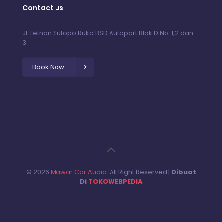
Contact us
Jl. Letnan Sutopo Ruko BSD Autopart Blok D No. 1,2 dan
3.
Book Now
©
2026
Mawar Car Audio
. All Right Reserved |
Dibuat
Di
TOKOWEBPEDIA