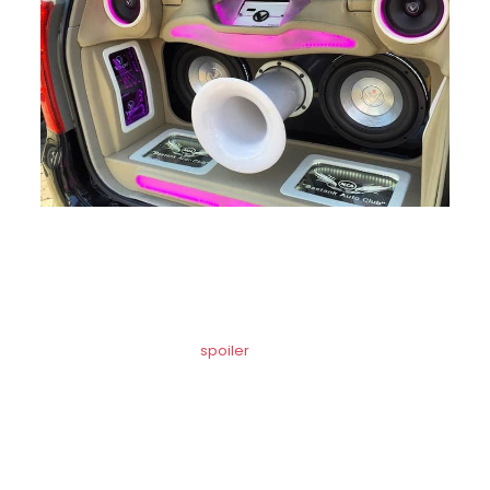
Jual Aksesoris dan Audio Mobil
Berkualitas di MawarCarAudio
Kami memahami betapa pentingnya aksesoris mobil
dalam mempersonalisasi dan meningkatkan tampilan
kendaraan Anda. Dari
spoiler
belakang yang elegan
hingga grill depan yang mengesankan, kami
menawarkan pilihan terlengkap aksesoris mobil untuk
memenuhi gaya dan preferensi Anda. Dengan
menginstal aksesoris yang tepat, Anda dapat membuat
mobil Anda menjadi unik dan mencerminkan
kepribadian Anda.