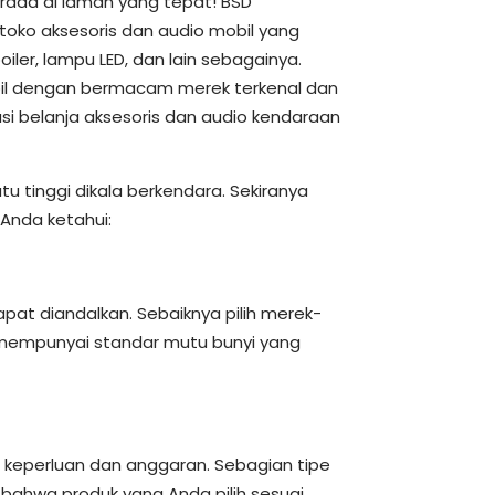
rada di laman yang tepat! BSD
toko aksesoris dan audio mobil yang
iler, lampu LED, dan lain sebagainya.
obil dengan bermacam merek terkenal dan
asi belanja aksesoris dan audio kendaraan
 tinggi dikala berkendara. Sekiranya
 Anda ketahui:
at diandalkan. Sebaiknya pilih merek-
a mempunyai standar mutu bunyi yang
 keperluan dan anggaran. Sebagian tipe
n bahwa produk yang Anda pilih sesuai