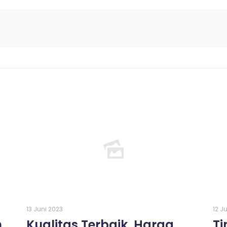
13 Juni 2023
12 J
n
Kualitas Terbaik, Harga
T