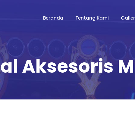
Beranda
Tentang Kami
Galle
al Aksesoris Mo
3