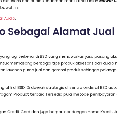
 aksesoris dan audio kendaraan mobil di BSD ialah
Mawar C
 bawah ini.
ar Audio
.
 Sebagai Alamat Jual 
 yang lagi terkenal di BSD yang menawarkan jasa pasang akse
 untuk memasang berbagai tipe produk aksesoris dan audio
rkan layanan purna jual dan garansi produk sehingga pel
hli di BSD. Di daerah strategis di sentra onderdil BSD aut
ragam Product terbaik, Tersedia pula metode pembayaran 
gan Credit Card dan juga berpartner dengan Home Kredit. Jad