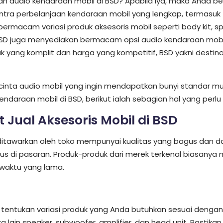
n audio kendaraan mobil di BSD? Apabila iya, maka Anda be
tra perbelanjaan kendaraan mobil yang lengkap, termasuk 
bermacam variasi produk aksesoris mobil seperti body kit, spo
di BSD juga menyediakan bermacam opsi audio kendaraan m
k yang komplit dan harga yang kompetitif, BSD yakni destin
inta audio mobil yang ingin mendapatkan bunyi standar mutu
daraan mobil di BSD, berikut ialah sebagian hal yang perlu
t Jual Aksesoris Mobil di BSD
itawarkan oleh toko mempunyai kualitas yang bagus dan dap
gus di pasaran. Produk-produk dari merek terkenal biasany
waktu yang lama.
tentukan variasi produk yang Anda butuhkan sesuai dengan
 lain speaker, subwoofer, amplifier, dan head unit. Pastika